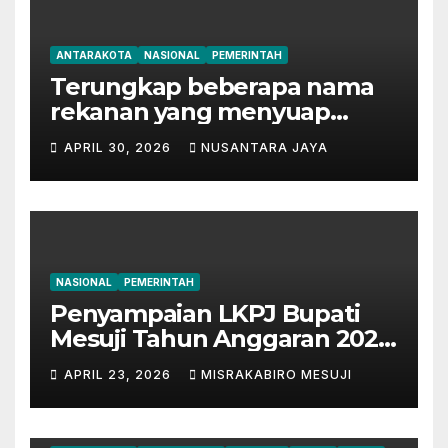
ANTARAKOTA
NASIONAL
PEMERINTAH
Terungkap beberapa nama
rekanan yang menyuap
mantan Bupati Lampung
APRIL 30, 2026
NUSANTARA JAYA
Tengah
NASIONAL
PEMERINTAH
Penyampaian LKPJ Bupati
Mesuji Tahun Anggaran 2025
Digelar dalam Rapat
APRIL 23, 2026
MISRAKABIRO MESUJI
Paripurna DPRD