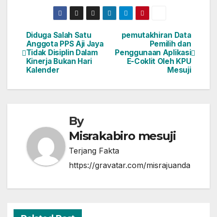
a
a
m
h
c
st
ail
ar
e
o
e
Diduga Salah Satu
pemutakhiran Data
Navigasi
Anggota PPS Aji Jaya
Pemilih dan
b
d
Tidak Disiplin Dalam
Penggunaan Aplikasi
pos
o
o
Kinerja Bukan Hari
E-Coklit Oleh KPU
Kalender
Mesuji
o
n
k
By
Misrakabiro mesuji
Terjang Fakta
https://gravatar.com/misrajuanda