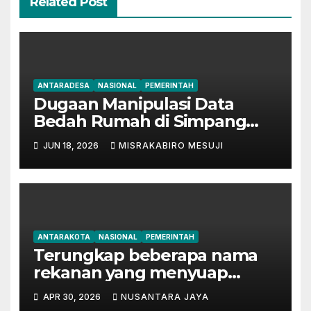
Related Post
ANTARADESA
NASIONAL
PEMERINTAH
Dugaan Manipulasi Data
Bedah Rumah di Simpang
Mesuji, Oknum Tak
JUN 18, 2026
MISRAKABIRO MESUJI
Bertanggung Jawab Disinyalir
‘Kondisikan’ Bansos
ANTARAKOTA
NASIONAL
PEMERINTAH
Terungkap beberapa nama
rekanan yang menyuap
mantan Bupati Lampung
APR 30, 2026
NUSANTARA JAYA
Tengah