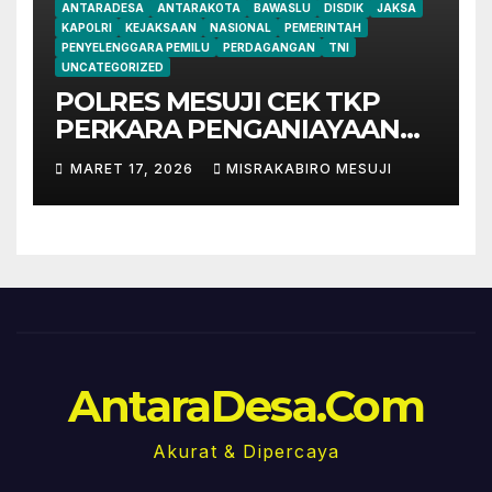
ANTARADESA
ANTARAKOTA
BAWASLU
DISDIK
JAKSA
KAPOLRI
KEJAKSAAN
NASIONAL
PEMERINTAH
PENYELENGGARA PEMILU
PERDAGANGAN
TNI
UNCATEGORIZED
POLRES MESUJI CEK TKP
PERKARA PENGANIAYAAN
HS, SAKSI DAN PELAKU
MARET 17, 2026
MISRAKABIRO MESUJI
SUDAH DIPERIKSA.
AntaraDesa.Com
Akurat & Dipercaya