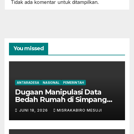
Tidak ada komentar untuk ditampilkan.
You missed
ANTARADESA
NASIONAL
PEMERINTAH
Dugaan Manipulasi Data
Bedah Rumah di Simpang
Mesuji, Oknum Tak
JUNI 18, 2026
MISRAKABIRO MESUJI
Bertanggung Jawab
Disinyalir ‘Kondisikan’ Bansos