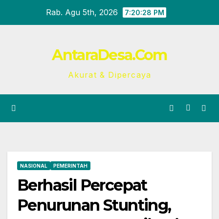
Skip
Rab. Agu 5th, 2026
7:20:28 PM
to
content
AntaraDesa.Com
Akurat & Dipercaya
NASIONAL
PEMERINTAH
Berhasil Percepat
Penurunan Stunting,