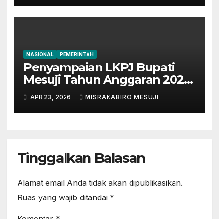
NASIONAL
PEMERINTAH
Penyampaian LKPJ Bupati
Mesuji Tahun Anggaran 2025
Digelar dalam Rapat
APR 23, 2026
MISRAKABIRO MESUJI
Paripurna DPRD
Tinggalkan Balasan
Alamat email Anda tidak akan dipublikasikan.
Ruas yang wajib ditandai
*
Komentar
*