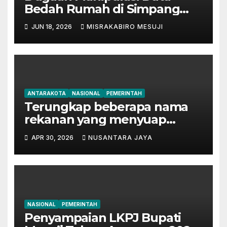
Bedah Rumah di Simpang
Mesuji, Oknum Tak
JUN 18, 2026
MISRAKABIRO MESUJI
Bertanggung Jawab Disinyalir
‘Kondisikan’ Bansos
ANTARAKOTA
NASIONAL
PEMERINTAH
Terungkap beberapa nama
rekanan yang menyuap
mantan Bupati Lampung
APR 30, 2026
NUSANTARA JAYA
Tengah
NASIONAL
PEMERINTAH
Penyampaian LKPJ Bupati