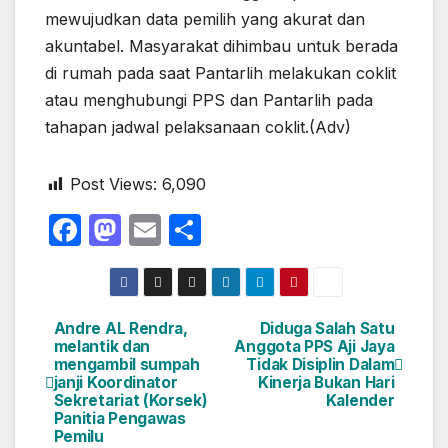
mewujudkan data pemilih yang akurat dan
akuntabel. Masyarakat dihimbau untuk berada
di rumah pada saat Pantarlih melakukan coklit
atau menghubungi PPS dan Pantarlih pada
tahapan jadwal pelaksanaan coklit.(Adv)
Post Views:
6,090
F
M
E
S
a
a
m
h
c
st
ail
ar
e
o
e
Andre AL Rendra,
Diduga Salah Satu
Navigasi
melantik dan
Anggota PPS Aji Jaya
b
d
mengambil sumpah
Tidak Disiplin Dalam
pos
o
o
janji Koordinator
Kinerja Bukan Hari
Sekretariat (Korsek)
Kalender
o
n
Panitia Pengawas
Pemilu