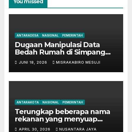
You missed
ANTARADESA
NASIONAL
PEMERINTAH
Dugaan Manipulasi Data
Bedah Rumah di Simpang
Mesuji, Oknum Tak
JUNI 18, 2026
MISRAKABIRO MESUJI
Bertanggung Jawab
Disinyalir ‘Kondisikan’ Bansos
ANTARAKOTA
NASIONAL
PEMERINTAH
Terungkap beberapa nama
rekanan yang menyuap
mantan Bupati Lampung
APRIL 30, 2026
NUSANTARA JAYA