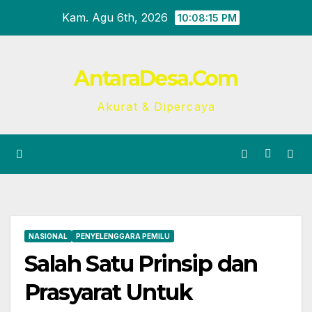
Skip
Kam. Agu 6th, 2026
10:08:16 PM
to
content
AntaraDesa.Com
Akurat & Dipercaya
NASIONAL
PENYELENGGARA PEMILU
Salah Satu Prinsip dan
Prasyarat Untuk