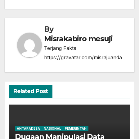
k
By
Misrakabiro mesuji
Terjang Fakta
https://gravatar.com/misrajuanda
Related Post
ANTARADESA
NASIONAL
PEMERINTAH
Dugaan Manipulasi Data