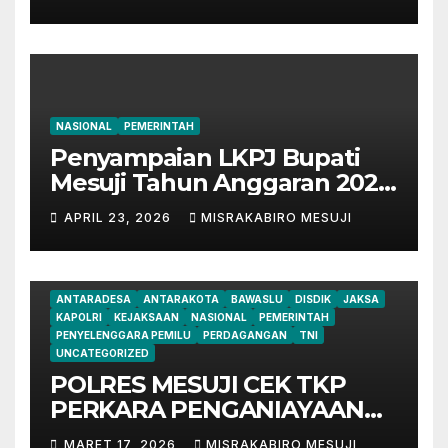
Tengah
NASIONAL
PEMERINTAH
Penyampaian LKPJ Bupati
Mesuji Tahun Anggaran 2025
Digelar dalam Rapat
APRIL 23, 2026
MISRAKABIRO MESUJI
Paripurna DPRD
ANTARADESA
ANTARAKOTA
BAWASLU
DISDIK
JAKSA
KAPOLRI
KEJAKSAAN
NASIONAL
PEMERINTAH
PENYELENGGARA PEMILU
PERDAGANGAN
TNI
UNCATEGORIZED
POLRES MESUJI CEK TKP
PERKARA PENGANIAYAAN
HS, SAKSI DAN PELAKU
MARET 17, 2026
MISRAKABIRO MESUJI