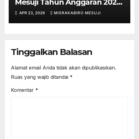
Mesuji Tahun Anggaran 2025
Digelar dalam Rapat
APR 23, 2026
MISRAKABIRO MESUJI
Paripurna DPRD
Tinggalkan Balasan
Alamat email Anda tidak akan dipublikasikan.
Ruas yang wajib ditandai
*
Komentar
*