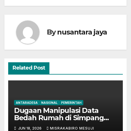
By
nusantara jaya
Related Post
ANTARADESA
NASIONAL
PEMERINTAH
Dugaan Manipulasi Data
Bedah Rumah di Simpang
Mesuji, Oknum Tak
JUN 18, 2026
MISRAKABIRO MESUJI