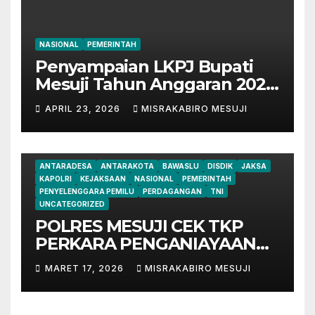
NASIONAL
PEMERINTAH
Penyampaian LKPJ Bupati
Mesuji Tahun Anggaran 2025
Digelar dalam Rapat
APRIL 23, 2026
MISRAKABIRO MESUJI
Paripurna DPRD
ANTARADESA
ANTARAKOTA
BAWASLU
DISDIK
JAKSA
KAPOLRI
KEJAKSAAN
NASIONAL
PEMERINTAH
PENYELENGGARA PEMILU
PERDAGANGAN
TNI
UNCATEGORIZED
POLRES MESUJI CEK TKP
PERKARA PENGANIAYAAN
HS, SAKSI DAN PELAKU
MARET 17, 2026
MISRAKABIRO MESUJI
SUDAH DIPERIKSA.