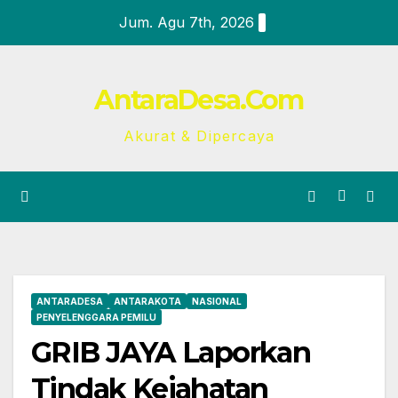
Skip
Jum. Agu 7th, 2026
to
content
AntaraDesa.Com
Akurat & Dipercaya
ANTARADESA
ANTARAKOTA
NASIONAL
PENYELENGGARA PEMILU
GRIB JAYA Laporkan
Tindak Kejahatan