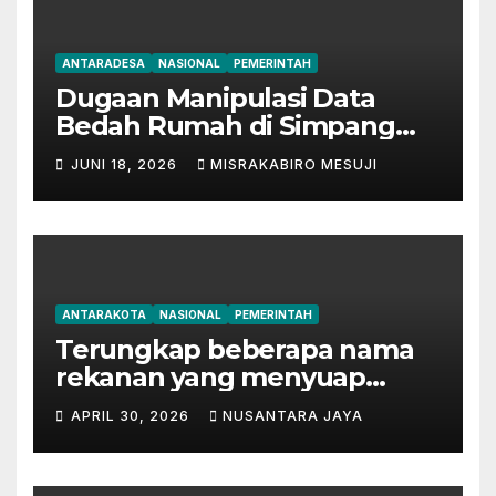
ANTARADESA
NASIONAL
PEMERINTAH
Dugaan Manipulasi Data
Bedah Rumah di Simpang
Mesuji, Oknum Tak
JUNI 18, 2026
MISRAKABIRO MESUJI
Bertanggung Jawab
Disinyalir ‘Kondisikan’ Bansos
ANTARAKOTA
NASIONAL
PEMERINTAH
Terungkap beberapa nama
rekanan yang menyuap
mantan Bupati Lampung
APRIL 30, 2026
NUSANTARA JAYA
Tengah