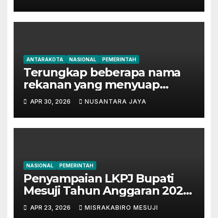
Bertanggung Jawab Disinyalir
‘Kondisikan’ Bansos
ANTARAKOTA
NASIONAL
PEMERINTAH
Terungkap beberapa nama
rekanan yang menyuap
mantan Bupati Lampung
APR 30, 2026
NUSANTARA JAYA
Tengah
NASIONAL
PEMERINTAH
Penyampaian LKPJ Bupati
Mesuji Tahun Anggaran 2025
Digelar dalam Rapat
APR 23, 2026
MISRAKABIRO MESUJI
Paripurna DPRD