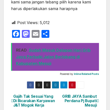
kami sama jangan tebang pilih karena kami
harus diperlakukan sama harapnya
Post Views:
5,012
F
M
E
S
a
a
m
h
c
st
ail
ar
READ
Sudah Masuk Delapan Hari Grib
e
o
e
Jaya Perbaiki Jalan Berlobang di
b
d
Kabupaten Mesuji
o
o
Powered by
Inline Related Posts
o
n
k
Gajih Tak Sesuai Yang
GRIB JAYA Sambut
Navigasi
Di Bicarakan Karyawan
Perdana Pj Bupati
J&T Mogok Kerja
Mesuji
pos