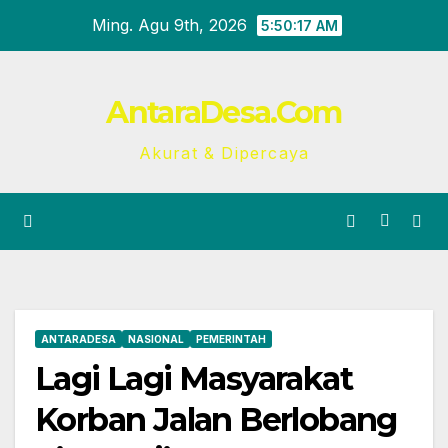
Skip
Ming. Agu 9th, 2026
5:50:18 AM
to
content
AntaraDesa.Com
Akurat & Dipercaya
ANTARADESA
NASIONAL
PEMERINTAH
Lagi Lagi Masyarakat
Korban Jalan Berlobang