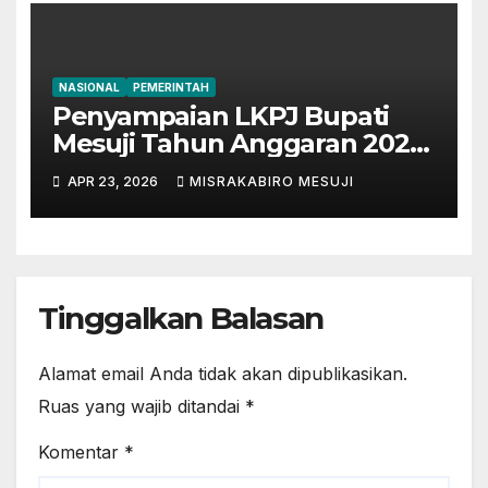
NASIONAL
PEMERINTAH
Penyampaian LKPJ Bupati
Mesuji Tahun Anggaran 2025
Digelar dalam Rapat
APR 23, 2026
MISRAKABIRO MESUJI
Paripurna DPRD
Tinggalkan Balasan
Alamat email Anda tidak akan dipublikasikan.
Ruas yang wajib ditandai
*
Komentar
*