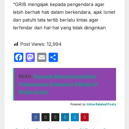
“GRIB mengajak kepada pengendara agar
lebih berhati hati dalam berkendara, ajak Ismet
dan patuhi tata tertib berlalu lintas agar
terhindar dari hal-hal yang tidak diinginkan
Post Views:
12,994
F
M
E
S
a
a
m
h
c
st
ail
ar
READ
Bawaslu Mesuji Intensifkan
e
o
e
Pengawasan Kampanye Pilkada Di
b
d
Media Sosial
o
o
Powered by
Inline Related Posts
o
n
k