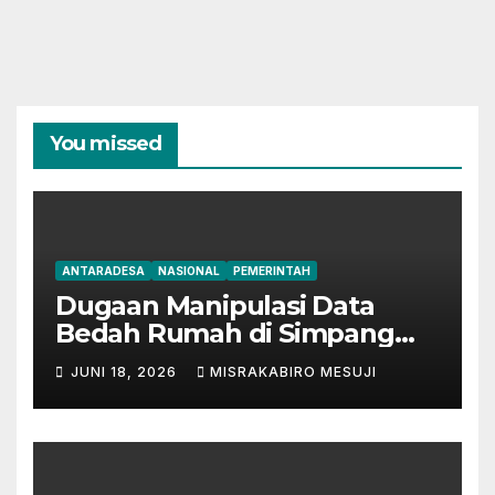
You missed
ANTARADESA
NASIONAL
PEMERINTAH
Dugaan Manipulasi Data
Bedah Rumah di Simpang
Mesuji, Oknum Tak
JUNI 18, 2026
MISRAKABIRO MESUJI
Bertanggung Jawab
Disinyalir ‘Kondisikan’ Bansos