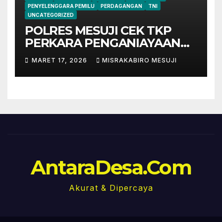
PENYELENGGARA PEMILU
PERDAGANGAN
TNI
UNCATEGORIZED
POLRES MESUJI CEK TKP
PERKARA PENGANIAYAAN
HS, SAKSI DAN PELAKU
MARET 17, 2026
MISRAKABIRO MESUJI
SUDAH DIPERIKSA.
AntaraDesa.Com
Akurat & Dipercaya