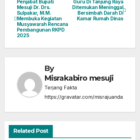
Penjabat Bupati
Guru Di Tanjung Raya
Navigasi
Mesuji Dr. Drs.
Ditemukan Meninggal
Sulpakar, M.M.
Bersimbah Darah Di
pos
Membuka Kegiatan
Kamar Rumah Dinas
Musyawarah Rencana
Pembangunan RKPD
2025
By
Misrakabiro mesuji
Terjang Fakta
https://gravatar.com/misrajuanda
Related Post