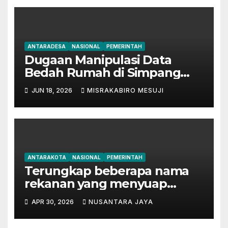
ANTARADESA
NASIONAL
PEMERINTAH
Dugaan Manipulasi Data
Bedah Rumah di Simpang
Mesuji, Oknum Tak
JUN 18, 2026
MISRAKABIRO MESUJI
Bertanggung Jawab Disinyalir
‘Kondisikan’ Bansos
ANTARAKOTA
NASIONAL
PEMERINTAH
Terungkap beberapa nama
rekanan yang menyuap
mantan Bupati Lampung
APR 30, 2026
NUSANTARA JAYA
Tengah