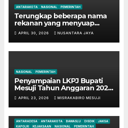
ANTARAKOTA
NASIONAL
PEMERINTAH
Terungkap beberapa nama
rekanan yang menyuap
mantan Bupati Lampung
APRIL 30, 2026
NUSANTARA JAYA
Tengah
NASIONAL
PEMERINTAH
Penyampaian LKPJ Bupati
Mesuji Tahun Anggaran 2025
Digelar dalam Rapat
APRIL 23, 2026
MISRAKABIRO MESUJI
Paripurna DPRD
ANTARADESA
ANTARAKOTA
BAWASLU
DISDIK
JAKSA
KAPOLRI
KEJAKSAAN
NASIONAL
PEMERINTAH