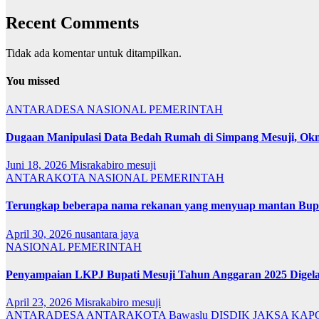
Recent Comments
Tidak ada komentar untuk ditampilkan.
You missed
ANTARADESA
NASIONAL
PEMERINTAH
Dugaan Manipulasi Data Bedah Rumah di Simpang Mesuji, Okn
Juni 18, 2026
Misrakabiro mesuji
ANTARAKOTA
NASIONAL
PEMERINTAH
Terungkap beberapa nama rekanan yang menyuap mantan Bup
April 30, 2026
nusantara jaya
NASIONAL
PEMERINTAH
Penyampaian LKPJ Bupati Mesuji Tahun Anggaran 2025 Digel
April 23, 2026
Misrakabiro mesuji
ANTARADESA
ANTARAKOTA
Bawaslu
DISDIK
JAKSA
KAP