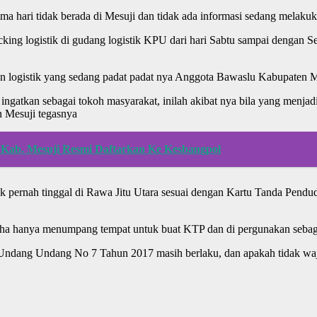
hari tidak berada di Mesuji dan tidak ada informasi sedang melakukan
ng logistik di gudang logistik KPU dari hari Sabtu sampai dengan S
 logistik yang sedang padat padat nya Anggota Bawaslu Kabupaten Me
ngatkan sebagai tokoh masyarakat, inilah akibat nya bila yang menjad
n Mesuji tegasnya
 Kab. Mesuji Resmi Daftarkan Ke Kesbangpol
pernah tinggal di Rawa Jitu Utara sesuai dengan Kartu Tanda Pendud
a hanya menumpang tempat untuk buat KTP dan di pergunakan sebaga
ah Undang Undang No 7 Tahun 2017 masih berlaku, dan apakah tidak