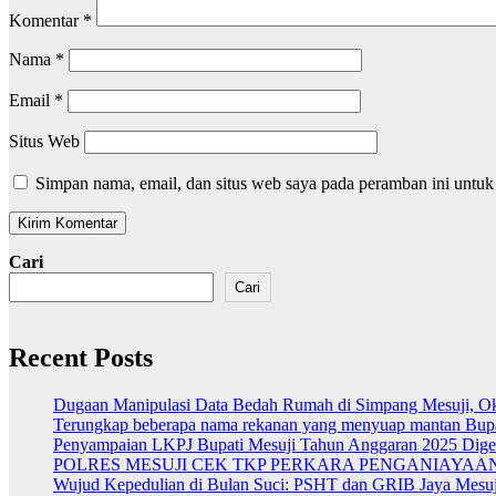
Komentar
*
Nama
*
Email
*
Situs Web
Simpan nama, email, dan situs web saya pada peramban ini untuk
Cari
Cari
Recent Posts
Dugaan Manipulasi Data Bedah Rumah di Simpang Mesuji, Ok
Terungkap beberapa nama rekanan yang menyuap mantan Bup
Penyampaian LKPJ Bupati Mesuji Tahun Anggaran 2025 Dige
POLRES MESUJI CEK TKP PERKARA PENGANIAYAAN
Wujud Kepedulian di Bulan Suci: PSHT dan GRIB Jaya Mesuji