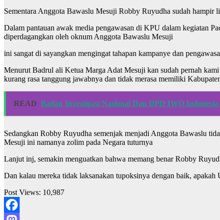
Sementara Anggota Bawaslu Mesuji Robby Ruyudha sudah hampir lima 
Dalam pantauan awak media pengawasan di KPU dalam kegiatan Packi
diperdagangkan oleh oknum Anggota Bawaslu Mesuji
ini sangat di sayangkan mengingat tahapan kampanye dan pengawasan
Menurut Badrul ali Ketua Marga Adat Mesuji kan sudah pernah kami i
kurang rasa tanggung jawabnya dan tidak merasa memiliki Kabupate
READ
Badan Investigasi Nasional Dan DPD IWO Indonesia
Sedangkan Robby Ruyudha semenjak menjadi Anggota Bawaslu tidak 
Mesuji ini namanya zolim pada Negara tuturnya
Lanjut inj, semakin menguatkan bahwa memang benar Robby Ruyudh
Dan kalau mereka tidak laksanakan tupoksinya dengan baik, apak
Post Views:
10,987