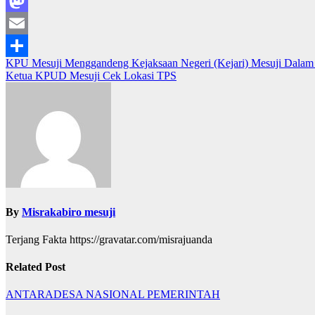
Facebook
Mastodon
Email
Navigasi
KPU Mesuji Menggandeng Kejaksaan Negeri (Kejari) Mesuji Dal
Share
Ketua KPUD Mesuji Cek Lokasi TPS
pos
By
Misrakabiro mesuji
Terjang Fakta https://gravatar.com/misrajuanda
Related Post
ANTARADESA
NASIONAL
PEMERINTAH