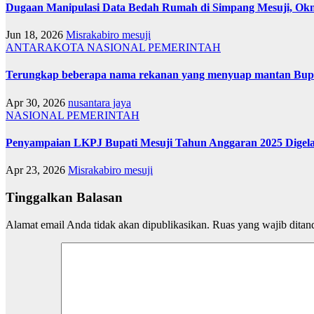
Dugaan Manipulasi Data Bedah Rumah di Simpang Mesuji, Okn
Jun 18, 2026
Misrakabiro mesuji
ANTARAKOTA
NASIONAL
PEMERINTAH
Terungkap beberapa nama rekanan yang menyuap mantan Bup
Apr 30, 2026
nusantara jaya
NASIONAL
PEMERINTAH
Penyampaian LKPJ Bupati Mesuji Tahun Anggaran 2025 Digel
Apr 23, 2026
Misrakabiro mesuji
Tinggalkan Balasan
Alamat email Anda tidak akan dipublikasikan.
Ruas yang wajib ditan