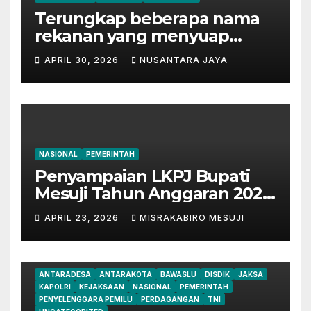
Terungkap beberapa nama
rekanan yang menyuap
mantan Bupati Lampung
APRIL 30, 2026
NUSANTARA JAYA
Tengah
NASIONAL
PEMERINTAH
Penyampaian LKPJ Bupati
Mesuji Tahun Anggaran 2025
Digelar dalam Rapat
APRIL 23, 2026
MISRAKABIRO MESUJI
Paripurna DPRD
ANTARADESA
ANTARAKOTA
BAWASLU
DISDIK
JAKSA
KAPOLRI
KEJAKSAAN
NASIONAL
PEMERINTAH
PENYELENGGARA PEMILU
PERDAGANGAN
TNI