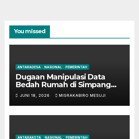
You missed
ANTARADESA
NASIONAL
PEMERINTAH
Dugaan Manipulasi Data
Bedah Rumah di Simpang
Mesuji, Oknum Tak
JUNI 18, 2026
MISRAKABIRO MESUJI
Bertanggung Jawab
Disinyalir ‘Kondisikan’ Bansos
ANTARAKOTA
NASIONAL
PEMERINTAH