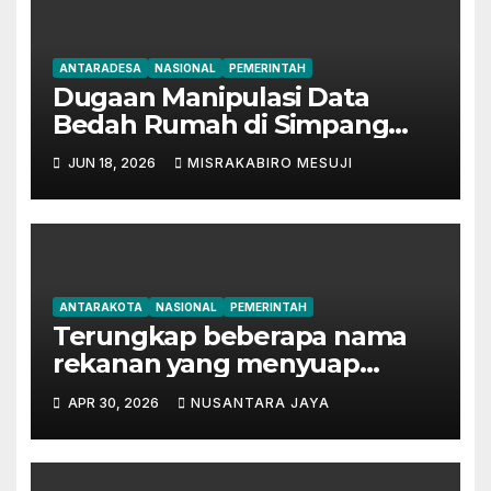
ANTARADESA
NASIONAL
PEMERINTAH
Dugaan Manipulasi Data
Bedah Rumah di Simpang
Mesuji, Oknum Tak
JUN 18, 2026
MISRAKABIRO MESUJI
Bertanggung Jawab Disinyalir
‘Kondisikan’ Bansos
ANTARAKOTA
NASIONAL
PEMERINTAH
Terungkap beberapa nama
rekanan yang menyuap
mantan Bupati Lampung
APR 30, 2026
NUSANTARA JAYA
Tengah