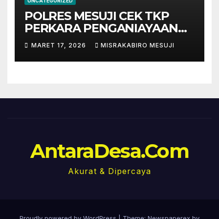
UNCATEGORIZED
POLRES MESUJI CEK TKP
PERKARA PENGANIAYAAN
HS, SAKSI DAN PELAKU
MARET 17, 2026
MISRAKABIRO MESUJI
SUDAH DIPERIKSA.
AntaraDesa.Com
Akurat & Dipercaya
Proudly powered by WordPress
|
Theme: Newspaperex by