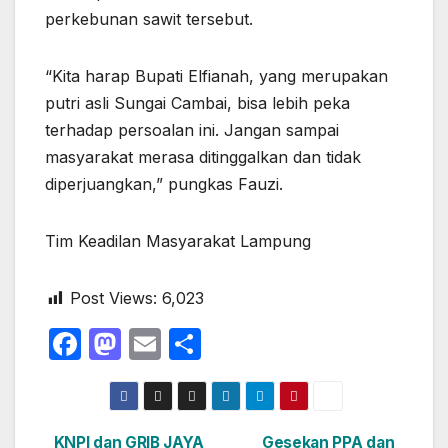
perkebunan sawit tersebut.
“Kita harap Bupati Elfianah, yang merupakan
putri asli Sungai Cambai, bisa lebih peka
terhadap persoalan ini. Jangan sampai
masyarakat merasa ditinggalkan dan tidak
diperjuangkan,” pungkas Fauzi.
Tim Keadilan Masyarakat Lampung
Post Views:
6,023
F
M
E
S
a
a
m
h
c
st
ail
ar
e
o
e
KNPI dan GRIB JAYA
Gesekan PPA dan