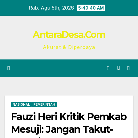
Skip
Rab. Agu 5th, 2026
5:49:41 AM
to
content
AntaraDesa.Com
Akurat & Dipercaya
NASIONAL
PEMERINTAH
Fauzi Heri Kritik Pemkab
Mesuji: Jangan Takut-