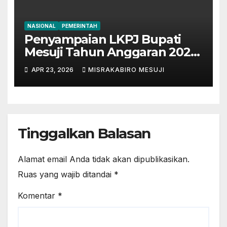
NASIONAL
PEMERINTAH
Penyampaian LKPJ Bupati
Mesuji Tahun Anggaran 2025
Digelar dalam Rapat
APR 23, 2026
MISRAKABIRO MESUJI
Paripurna DPRD
Tinggalkan Balasan
Alamat email Anda tidak akan dipublikasikan.
Ruas yang wajib ditandai
*
Komentar
*