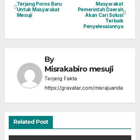
Navigasi
Terjang Poros Baru
Masyarakat
b
d
Untuk Masyarakat
Pemerintah Daerah
pos
o
o
Mesuji
Akan Cari Solusi
Terbaik
o
n
Penyelesaiannya
k
By
Misrakabiro mesuji
Terjang Fakta
https://gravatar.com/misrajuanda
Related Post