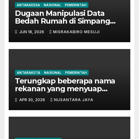
ANTARADESA
NASIONAL
PEMERINTAH
Dugaan Manipulasi Data
Bedah Rumah di Simpang
Mesuji, Oknum Tak
JUN 18, 2026
MISRAKABIRO MESUJI
Bertanggung Jawab Disinyalir
‘Kondisikan’ Bansos
ANTARAKOTA
NASIONAL
PEMERINTAH
Terungkap beberapa nama
rekanan yang menyuap
mantan Bupati Lampung
APR 30, 2026
NUSANTARA JAYA
Tengah