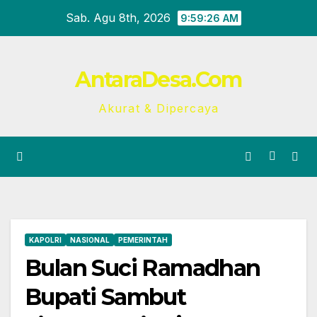
Skip
Sab. Agu 8th, 2026
9:59:26 AM
to
content
AntaraDesa.Com
Akurat & Dipercaya
KAPOLRI
NASIONAL
PEMERINTAH
Bulan Suci Ramadhan
Bupati Sambut