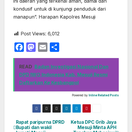
ini daerah yang terkenal aman, damai dan
kondusif untuk di kunjungi penduduk dari
manapun”. Harapan Kapolres Mesuji
Post Views:
6,012
F
M
E
S
a
a
m
h
c
st
ail
ar
READ
Badan Investigasi Nasional Dan
e
o
e
DPD IWO Indonesia Kab. Mesuji Resmi
b
d
Daftarkan Ke Kesbangpol
o
o
Powered by
Inline Related Posts
o
n
k
Rapat paripurna DPRD
Ketua DPC Grib Jaya
Navigasi
Bupati dan wakil
Mesuji Minta APH