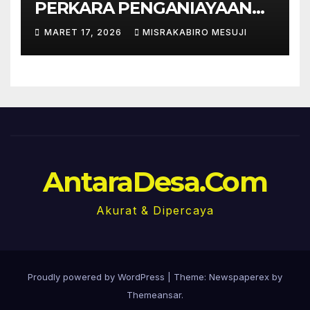
PERKARA PENGANIAYAAN
HS, SAKSI DAN PELAKU
MARET 17, 2026
MISRAKABIRO MESUJI
SUDAH DIPERIKSA.
AntaraDesa.Com
Akurat & Dipercaya
Proudly powered by WordPress
|
Theme: Newspaperex by
Themeansar
.