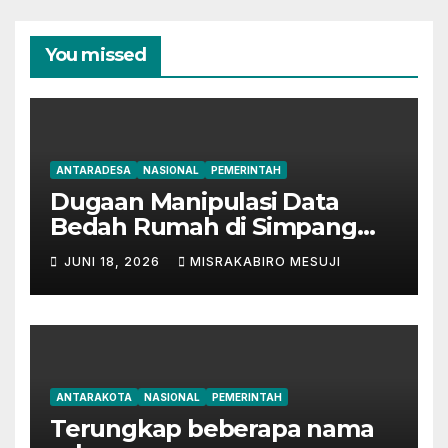
You missed
ANTARADESA
NASIONAL
PEMERINTAH
Dugaan Manipulasi Data
Bedah Rumah di Simpang
Mesuji, Oknum Tak
JUNI 18, 2026
MISRAKABIRO MESUJI
Bertanggung Jawab
Disinyalir ‘Kondisikan’ Bansos
ANTARAKOTA
NASIONAL
PEMERINTAH
Terungkap beberapa nama