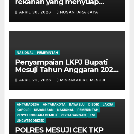
rekanan yang menyuap
mantan Bupati Lampung
APRIL 30, 2026
NUSANTARA JAYA
Tengah
NASIONAL
PEMERINTAH
Penyampaian LKPJ Bupati
Mesuji Tahun Anggaran 2025
Digelar dalam Rapat
APRIL 23, 2026
MISRAKABIRO MESUJI
Paripurna DPRD
ANTARADESA
ANTARAKOTA
BAWASLU
DISDIK
JAKSA
KAPOLRI
KEJAKSAAN
NASIONAL
PEMERINTAH
PENYELENGGARA PEMILU
PERDAGANGAN
TNI
UNCATEGORIZED
POLRES MESUJI CEK TKP