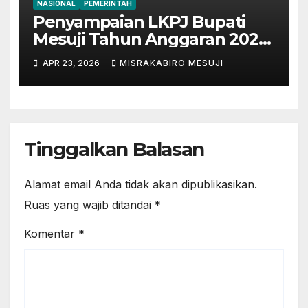
NASIONAL
PEMERINTAH
Penyampaian LKPJ Bupati
Mesuji Tahun Anggaran 2025
Digelar dalam Rapat
APR 23, 2026
MISRAKABIRO MESUJI
Paripurna DPRD
Tinggalkan Balasan
Alamat email Anda tidak akan dipublikasikan.
Ruas yang wajib ditandai
*
Komentar
*