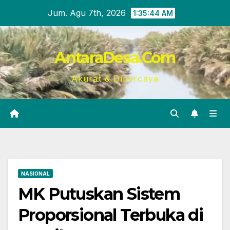
Skip
Jum. Agu 7th, 2026
1:35:45 AM
to
content
AntaraDesa.Com
Akurat & Dipercaya
NASIONAL
MK Putuskan Sistem
Proporsional Terbuka di