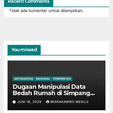
Recent Comments
Tidak ada komentar untuk ditampilkan.
You missed
ANTARADESA
NASIONAL
PEMERINTAH
Dugaan Manipulasi Data
Bedah Rumah di Simpang
Mesuji, Oknum Tak
JUNI 18, 2026
MISRAKABIRO MESUJI
Bertanggung Jawab
Disinyalir ‘Kondisikan’ Bansos