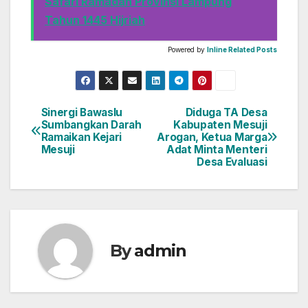
b
d
Safari Ramadan Provinsi Lampung
Tahun 1445 Hijriah
o
o
o
n
Powered by
Inline Related Posts
k
Sinergi Bawaslu
Diduga TA Desa
Navigasi
Sumbangkan Darah
Kabupaten Mesuji
Ramaikan Kejari
Arogan, Ketua Marga
pos
Mesuji
Adat Minta Menteri
Desa Evaluasi
By
admin