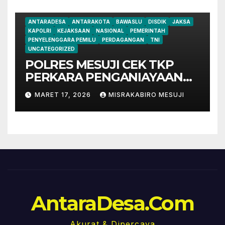
ANTARADESA
ANTARAKOTA
BAWASLU
DISDIK
JAKSA
KAPOLRI
KEJAKSAAN
NASIONAL
PEMERINTAH
PENYELENGGARA PEMILU
PERDAGANGAN
TNI
UNCATEGORIZED
POLRES MESUJI CEK TKP
PERKARA PENGANIAYAAN
HS, SAKSI DAN PELAKU
MARET 17, 2026
MISRAKABIRO MESUJI
SUDAH DIPERIKSA.
AntaraDesa.Com
Akurat & Dipercaya